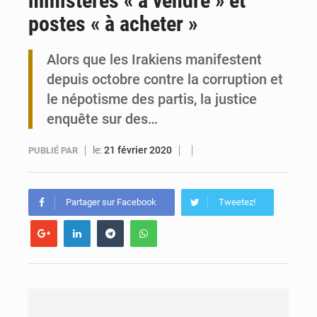
ministères « à vendre » et
postes « à acheter »
Togo : 300 000 tonnes visées pour la filière soja bio
Alors que les Irakiens manifestent
Victoire Dogbé prône l’engagement politique des femmes à Kigali
depuis octobre contre la corruption et
le népotisme des partis, la justice
enquête sur des…
le:
21 février 2020
PUBLIÉ PAR
Partager sur Facebook
Tweetez!