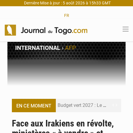
Dernière Mise à jour : 5 août 2026 à 15h33 GMT
FR
INTERNATIONAL
›
AFP
Budget vert 2027 : Le ministère de l’Économie forme ses cadres à Lomé
EN CE MOMENT
Travail domestique non rémunéré : à Saly, l’Afrique veut en mesurer la valeur
Face aux Irakiens en révolte,
Maurice : Démission de la ministre Véronique Leu-Govind