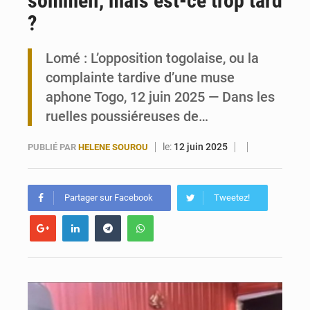
sommeil, mais est-ce trop tard
?
Travail domestique non rémunéré : à Saly, l’Afrique veut en mesurer la valeur
Lomé : L’opposition togolaise, ou la
Maurice : Démission de la ministre Véronique Leu-Govind
complainte tardive d’une muse
aphone Togo, 12 juin 2025 — Dans les
ruelles poussiéreuses de…
le:
12 juin 2025
PUBLIÉ PAR
HELENE SOUROU
Partager sur Facebook
Tweetez!