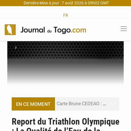
Dernière Mise à jour : 7 août 2026 à 09h02 GMT
FR
›
Carte Brune CEDEAO : Lomé mise sur la digitalisation des sinistres
EN CE MOMENT
Syrie : Explosion mortelle sur un minibus à Jaramana (Damas)
Report du Triathlon Olympique
Budget vert 2027 : Le ministère de l’Économie forme ses cadres à Lomé