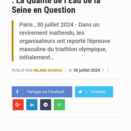
: La Qualité de l’Eau de la
Seine en Question
Travail domestique non rémunéré : à Saly, l’Afrique veut en mesurer la valeur
Paris , 30 juillet 2024 - Dans un
Maurice : Démission de la ministre Véronique Leu-Govind
revirement inattendu, les
organisateurs ont reporté l'épreuve
masculine du triathlon olympique,
initialement…
le:
30 juillet 2024
PUBLIÉ PAR
HELENE SOUROU
Partager sur Facebook
Tweetez!