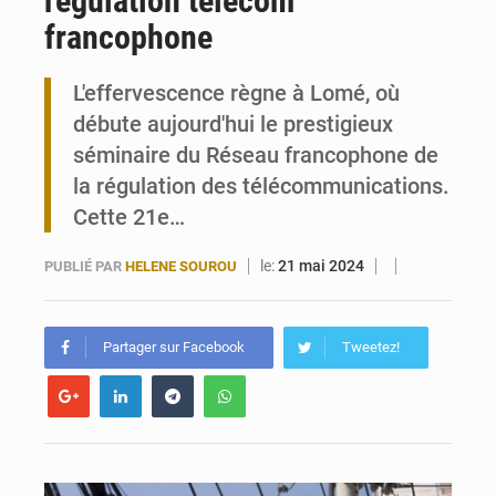
régulation télécom
francophone
Togo : 300 000 tonnes visées pour la filière soja bio
L'effervescence règne à Lomé, où
Victoire Dogbé prône l’engagement politique des femmes à Kigali
débute aujourd'hui le prestigieux
séminaire du Réseau francophone de
la régulation des télécommunications.
Cette 21e…
le:
21 mai 2024
PUBLIÉ PAR
HELENE SOUROU
Partager sur Facebook
Tweetez!