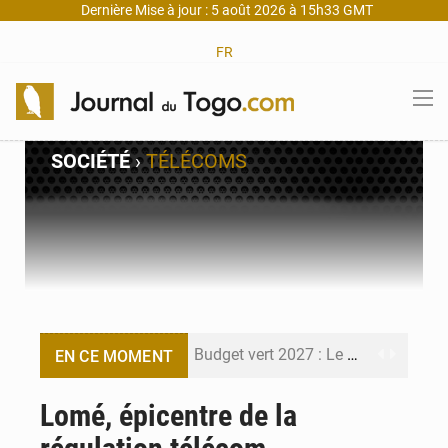
Dernière Mise à jour : 5 août 2026 à 15h33 GMT
FR
SOCIÉTÉ
›
TÉLÉCOMS
Budget vert 2027 : Le ministère de l’Économie forme ses cadres à Lomé
EN CE MOMENT
Travail domestique non rémunéré : à Saly, l’Afrique veut en mesurer la valeur
Lomé, épicentre de la
Maurice : Démission de la ministre Véronique Leu-Govind