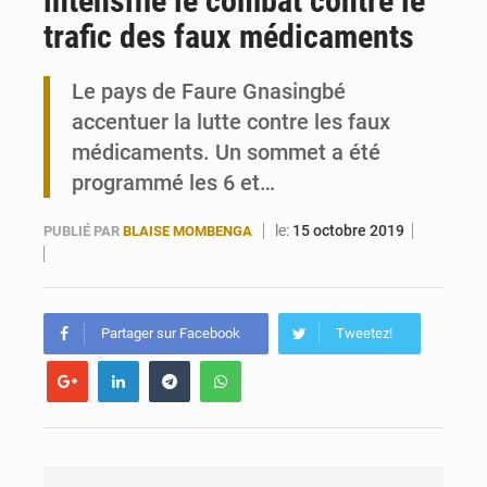
intensifie le combat contre le
trafic des faux médicaments
Travail domestique non rémunéré : à Saly, l’Afrique veut en mesurer la valeur
Le pays de Faure Gnasingbé
Maurice : Démission de la ministre Véronique Leu-Govind
accentuer la lutte contre les faux
médicaments. Un sommet a été
programmé les 6 et…
le:
15 octobre 2019
PUBLIÉ PAR
BLAISE MOMBENGA
Partager sur Facebook
Tweetez!