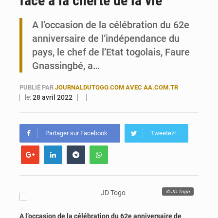
face à la cherté de la vie
Maurice : Démission de la ministre Véronique Leu-Govind
A l’occasion de la célébration du 62e
anniversaire de l’indépendance du
Togo : 300 000 tonnes visées pour la filière soja bio
pays, le chef de l’Etat togolais, Faure
Gnassingbé, a…
PUBLIÉ PAR
JOURNALDUTOGO.COM AVEC AA.COM.TR
le:
28 avril 2022
Partager sur Facebook
Tweetez!
© JD Togo
A l’occasion de la célébration du 62e anniversaire de