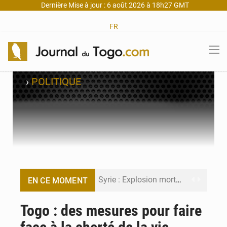
Dernière Mise à jour : 6 août 2026 à 18h27 GMT
FR
›
POLITIQUE
Syrie : Explosion mortelle sur un minibus à Jaramana (Damas)
EN CE MOMENT
Budget vert 2027 : Le ministère de l’Économie forme ses cadres à Lomé
Togo : des mesures pour faire
Travail domestique non rémunéré : à Saly, l’Afrique veut en mesurer la valeur