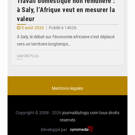
Travail domestique non rémunéré :
à Saly, l’Afrique veut en mesurer la
valeur
5 août 2026
Publié à 14h26
À Saly, le débat sur l’économie africaine s’est déplacé
vers un territoire longtemps…
SAVOIR PLUS
Mentions legales
Copyright © 2008 - 2026
journaldutogo.com
tous droits
reservés
Développé par