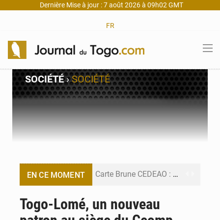
Dernière Mise à jour : 7 août 2026 à 09h02 GMT
FR
SOCIÉTÉ
›
SOCIÉTÉ
Carte Brune CEDEAO : Lomé mise sur la digitalisation des sinistres
EN CE MOMENT
Syrie : Explosion mortelle sur un minibus à Jaramana (Damas)
Togo-Lomé, un nouveau
Budget vert 2027 : Le ministère de l’Économie forme ses cadres à Lomé