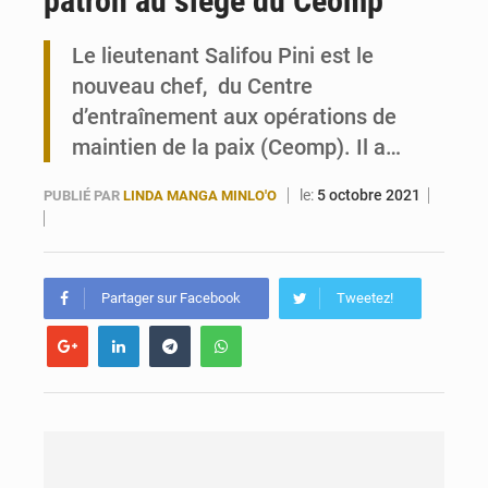
patron au siège du Ceomp
Travail domestique non rémunéré : à Saly, l’Afrique veut en mesurer la valeur
Le lieutenant Salifou Pini est le
nouveau chef, du Centre
Maurice : Démission de la ministre Véronique Leu-Govind
d’entraînement aux opérations de
maintien de la paix (Ceomp). Il a…
le:
5 octobre 2021
PUBLIÉ PAR
LINDA MANGA MINLO'O
Partager sur Facebook
Tweetez!