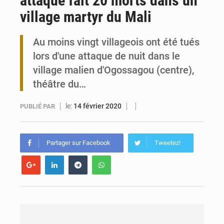
attaque fait 20 morts dans un
village martyr du Mali
Travail domestique non rémunéré : à Saly, l’Afrique veut en mesurer la valeur
Au moins vingt villageois ont été tués
Maurice : Démission de la ministre Véronique Leu-Govind
lors d'une attaque de nuit dans le
village malien d'Ogossagou (centre),
théâtre du…
le:
14 février 2020
PUBLIÉ PAR
Partager sur Facebook
Tweetez!