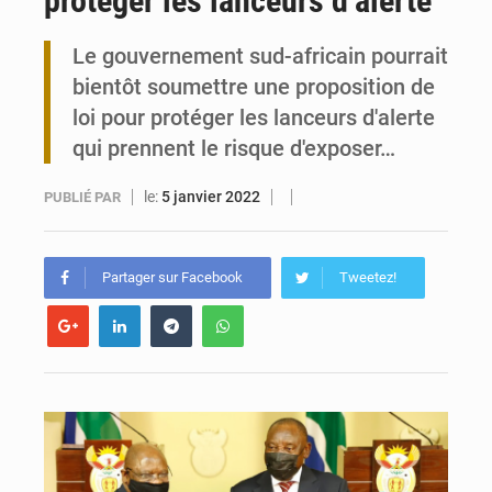
protéger les lanceurs d’alerte
Togo : 300 000 tonnes visées pour la filière soja bio
Le gouvernement sud-africain pourrait
bientôt soumettre une proposition de
Victoire Dogbé prône l’engagement politique des femmes à Kigali
loi pour protéger les lanceurs d'alerte
qui prennent le risque d'exposer…
le:
5 janvier 2022
PUBLIÉ PAR
Partager sur Facebook
Tweetez!