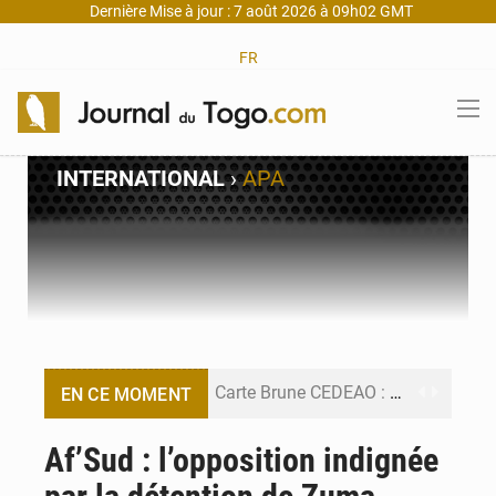
Dernière Mise à jour : 7 août 2026 à 09h02 GMT
FR
INTERNATIONAL
›
APA
Carte Brune CEDEAO : Lomé mise sur la digitalisation des sinistres
EN CE MOMENT
Syrie : Explosion mortelle sur un minibus à Jaramana (Damas)
Af’Sud : l’opposition indignée
Budget vert 2027 : Le ministère de l’Économie forme ses cadres à Lomé