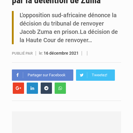
par la détention de Zuma
Travail domestique non rémunéré : à Saly, l’Afrique veut en mesurer la valeur
L'opposition sud-africaine dénonce la
décision du tribunal de renvoyer
Maurice : Démission de la ministre Véronique Leu-Govind
Jacob Zuma en prison.La décision de
la Haute Cour de renvoyer…
le:
16 décembre 2021
PUBLIÉ PAR
Partager sur Facebook
Tweetez!