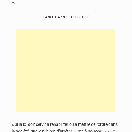
».
LA SUITE APRÈS LA PUBLICITÉ
« Si la loi doit servir à réhabiliter ou à mettre de l’ordre dans
la société, quel est le but d’arrêter Zuma à nouveau » ? Le