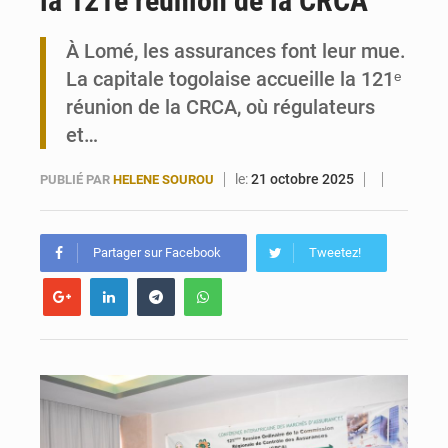
la 121e réunion de la CRCA
Togo : 300 000 tonnes visées pour la filière soja bio
À Lomé, les assurances font leur mue.
La capitale togolaise accueille la 121ᵉ
Victoire Dogbé prône l’engagement politique des femmes à Kigali
réunion de la CRCA, où régulateurs
et…
le:
21 octobre 2025
PUBLIÉ PAR
HELENE SOUROU
Partager sur Facebook
Tweetez!