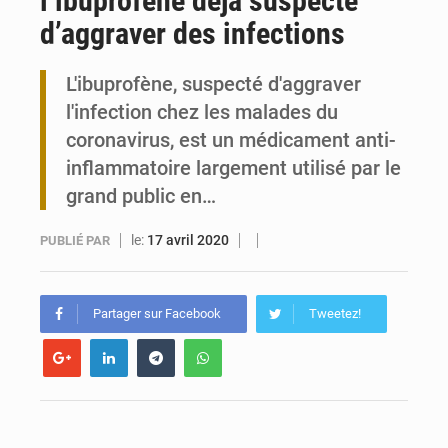
l’ibuprofène déjà suspecté
d’aggraver des infections
Togo : 300 000 tonnes visées pour la filière soja bio
L'ibuprofène, suspecté d'aggraver
Victoire Dogbé prône l’engagement politique des femmes à Kigali
l'infection chez les malades du
coronavirus, est un médicament anti-
inflammatoire largement utilisé par le
grand public en…
le:
17 avril 2020
PUBLIÉ PAR
Partager sur Facebook
Tweetez!