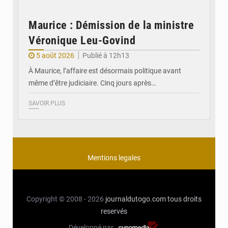
Maurice : Démission de la ministre
Véronique Leu-Govind
5 août 2026
Publié à 12h13
À Maurice, l’affaire est désormais politique avant
même d’être judiciaire. Cinq jours après…
SAVOIR PLUS
Mentions legales
Copyright © 2008 - 2026
journaldutogo.com
tous droits
reservés
Développé par