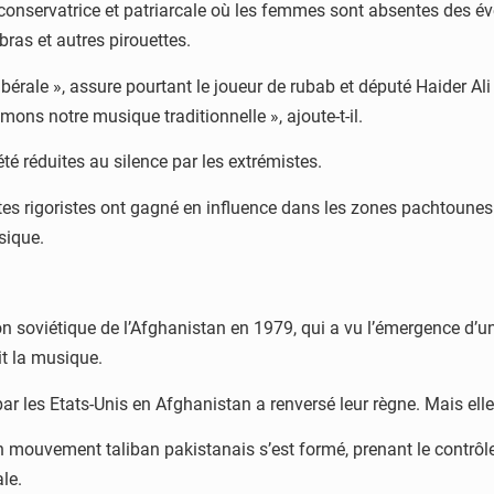
 conservatrice et patriarcale où les femmes sont absentes des 
bras et autres pirouettes.
bérale », assure pourtant le joueur de rubab et député Haider Ali
ns notre musique traditionnelle », ajoute-t-il.
é réduites au silence par les extrémistes.
s rigoristes ont gagné en influence dans les zones pachtounes le
sique.
ion soviétique de l’Afghanistan en 1979, qui a vu l’émergence d’
it la musique.
par les Etats-Unis en Afghanistan a renversé leur règne. Mais ell
 mouvement taliban pakistanais s’est formé, prenant le contrôl
le.