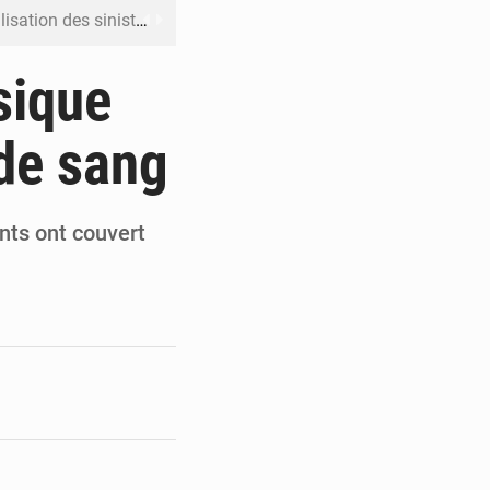
ation des sinistres
 Jaramana (Damas)
sique
me ses cadres à Lomé
de sang
t en mesurer la valeur
 Leu-Govind
nts ont couvert