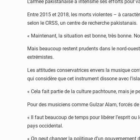
L’armée pakistanaise a intensifié ses efforts pour 
Entre 2015 et 2018, les morts violentes – à caractè
selon le CRSS, un centre de recherche pakistanais.
« Maintenant, la situation est bonne, très bonne. N
Mais beaucoup restent prudents dans le nord-ouest pa
extrémistes.
Les attitudes conservatrices envers la musique cont
qui considère que cet instrument dissone avec l’isl
« Cela fait partie de la culture pachtoune, mais je p
Pour des musiciens comme Gulzar Alam, forcés de fu
« Il faut beaucoup de temps pour libérer l’esprit ou l
pays occidental.
« On peut changer la politique d’un gouvernement 