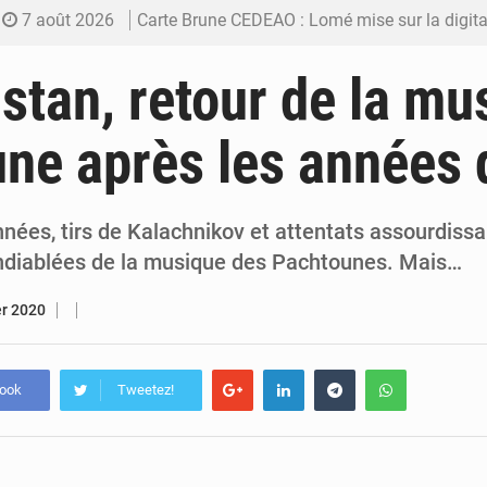
7 août 2026
Carte Brune CEDEAO : Lomé mise sur la digitalis
6 août 2026
Syrie : Explosion mortelle sur un minibus à
stan, retour de la mu
5 août 2026
Budget vert 2027 : Le ministère de l’Économie for
ne après les années 
5 août 2026
Travail domestique non rémunéré : à Saly, l’Afrique veu
5 août 2026
Maurice : Démission de la ministre Véronique
nées, tirs de Kalachnikov et attentats assourdissa
ndiablées de la musique des Pachtounes. Mais…
er 2020
book
Tweetez!