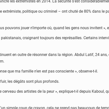
vaincre les extrémistes en 2014. La sécurité s’est considérableme
re extrémiste, politique ou criminel – ont chuté de 80% dans le p
ous pouvons jouer n’importe où, quand les gens nous invitent », 
kistanais, craignant toujours des représailles. Certains intervie
inuent en outre de résonner dans la région. Abdul Latif, 24 ans,
am.
ense que ma famille n’en est pas consciente », observe-t-il.
ir, les dégâts sont plus profonds.
e cerveau des artistes de la peur », explique-t-il depuis Kaboul, q
d’un simple coup de crayon, cela ne prend pas beaucoup de temp