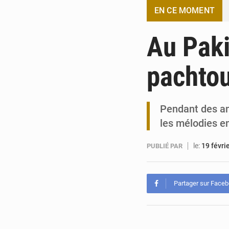
EN CE MOMENT
Au Paki
pachtou
Pendant des an
les mélodies e
le:
19 févri
PUBLIÉ PAR
Partager sur Face