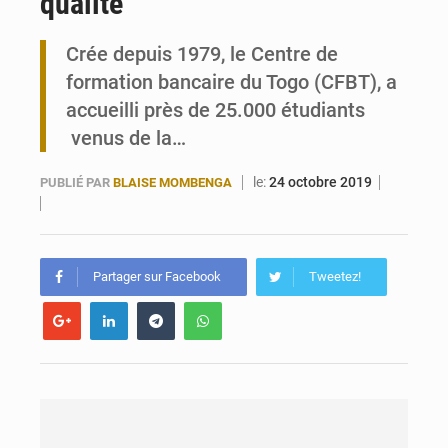
qualité
Togo : 300 000 tonnes visées pour la filière soja bio
Crée depuis 1979, le Centre de
Victoire Dogbé prône l’engagement politique des femmes à Kigali
formation bancaire du Togo (CFBT), a
accueilli près de 25.000 étudiants
venus de la…
le:
24 octobre 2019
PUBLIÉ PAR
BLAISE MOMBENGA
Partager sur Facebook
Tweetez!