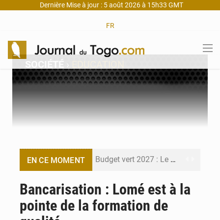
Dernière Mise à jour : 5 août 2026 à 15h33 GMT
FR
SOCIÉTÉ
›
EDUCATION
Budget vert 2027 : Le ministère de l’Économie forme ses cadres à Lomé
EN CE MOMENT
Travail domestique non rémunéré : à Saly, l’Afrique veut en mesurer la valeur
Bancarisation : Lomé est à la
pointe de la formation de
Maurice : Démission de la ministre Véronique Leu-Govind