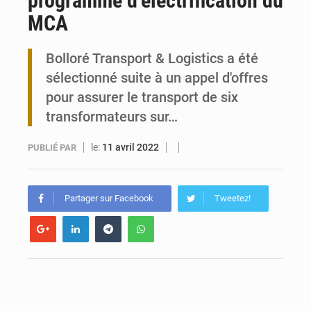
programme d’électrification du
MCA
Travail domestique non rémunéré : à Saly, l’Afrique veut en mesurer la valeur
Bolloré Transport & Logistics a été
Maurice : Démission de la ministre Véronique Leu-Govind
sélectionné suite à un appel d'offres
pour assurer le transport de six
transformateurs sur…
le:
11 avril 2022
PUBLIÉ PAR
Partager sur Facebook
Tweetez!