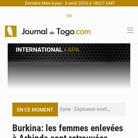
Dernière Mise à jour : 6 août 2026 à 18h27 GMT
FR
INTERNATIONAL
›
APA
Syrie : Explosion mortelle sur un minibus à Jaramana (Damas)
EN CE MOMENT
Budget vert 2027 : Le ministère de l’Économie forme ses cadres à Lomé
Burkina: les femmes enlevées
Travail domestique non rémunéré : à Saly, l’Afrique veut en mesurer la valeur