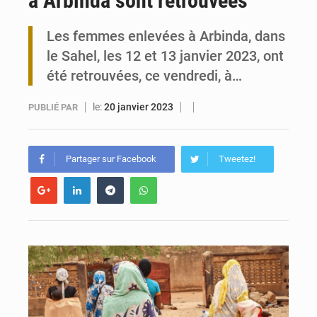
à Arbinda sont retrouvées
Maurice : Démission de la ministre Véronique Leu-Govind
Les femmes enlevées à Arbinda, dans
le Sahel, les 12 et 13 janvier 2023, ont
Togo : 300 000 tonnes visées pour la filière soja bio
été retrouvées, ce vendredi, à…
le:
20 janvier 2023
PUBLIÉ PAR
Partager sur Facebook
Tweetez!