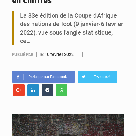
en chiffres
Travail domestique non rémunéré : à Saly, l’Afrique veut en mesurer la valeur
La 33e édition de la Coupe d'Afrique
des nations de foot (9 janvier-6 février
Maurice : Démission de la ministre Véronique Leu-Govind
2022), vue sous l'angle statistique,
ce…
le:
10 février 2022
PUBLIÉ PAR
Partager sur Facebook
Tweetez!