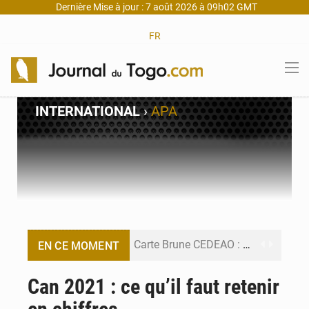
Dernière Mise à jour : 7 août 2026 à 09h02 GMT
FR
INTERNATIONAL
›
APA
Carte Brune CEDEAO : Lomé mise sur la digitalisation des sinistres
EN CE MOMENT
Syrie : Explosion mortelle sur un minibus à Jaramana (Damas)
Can 2021 : ce qu’il faut retenir
Budget vert 2027 : Le ministère de l’Économie forme ses cadres à Lomé