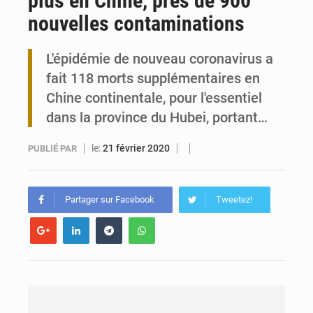
plus en Chine, près de 900
nouvelles contaminations
Togo : 300 000 tonnes visées pour la filière soja bio
L'épidémie de nouveau coronavirus a
Victoire Dogbé prône l’engagement politique des femmes à Kigali
fait 118 morts supplémentaires en
Chine continentale, pour l'essentiel
dans la province du Hubei, portant…
le:
21 février 2020
PUBLIÉ PAR
Partager sur Facebook
Tweetez!