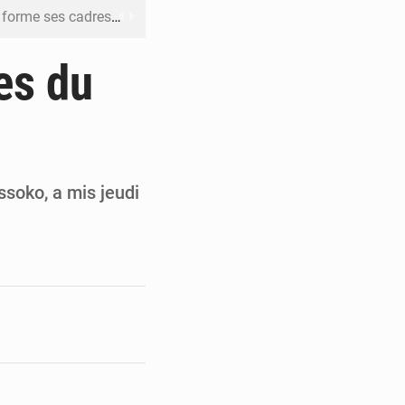
me ses cadres à Lomé
t en mesurer la valeur
es du
 Leu-Govind
ja bio
es femmes à Kigali
issoko, a mis jeudi