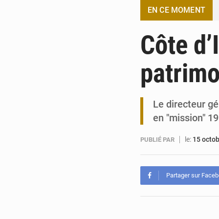
EN CE MOMENT
Côte d’
patrimo
Le directeur gé
en "mission" 1
le:
15 octo
PUBLIÉ PAR
Partager sur Face