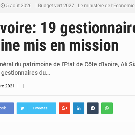
5 août 2026
Budget vert 2027 : Le ministère de l’Économie for
5 août 2026
Travail domestique non rémunéré : à Saly, l’Afrique veu
Ivoire: 19 gestionnair
5 août 2026
Maurice : Démission de la ministre Véronique
ine mis en mission
5 août 2026
Togo : 300 000 tonnes visées pour la filière so
4 août 2026
Victoire Dogbé prône l’engagement politique d
néral du patrimoine de l'Etat de Côte d'Ivoire, Ali S
9 gestionnaires du…
bre 2021
book
Tweetez!