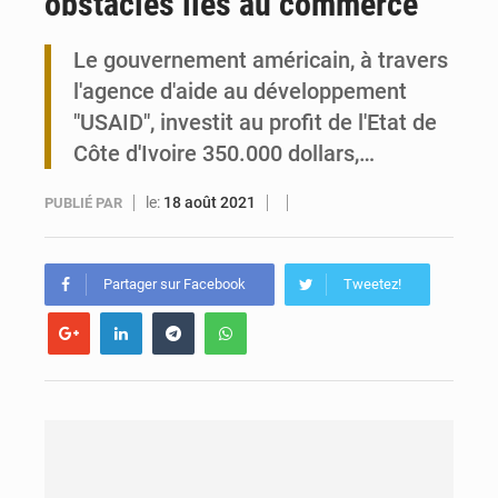
obstacles liés au commerce
Togo : 300 000 tonnes visées pour la filière soja bio
Le gouvernement américain, à travers
Victoire Dogbé prône l’engagement politique des femmes à Kigali
l'agence d'aide au développement
"USAID", investit au profit de l'Etat de
Côte d'Ivoire 350.000 dollars,…
le:
18 août 2021
PUBLIÉ PAR
Partager sur Facebook
Tweetez!