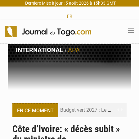
Dernière Mise à jour : 5 août 2026 à 15h33 GMT
FR
INTERNATIONAL
›
APA
Budget vert 2027 : Le ministère de l’Économie forme ses cadres à Lomé
EN CE MOMENT
Travail domestique non rémunéré : à Saly, l’Afrique veut en mesurer la valeur
Côte d’Ivoire: « décès subit »
Maurice : Démission de la ministre Véronique Leu-Govind