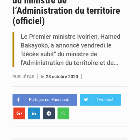
du ministre de
l’Administration du territoire
Togo : 300 000 tonnes visées pour la filière soja bio
(officiel)
Victoire Dogbé prône l’engagement politique des femmes à Kigali
Le Premier ministre ivoirien, Hamed
Bakayoko, a annoncé vendredi le
"décès subit" du ministre de
l'Administration du territoire et de…
le:
23 octobre 2020
PUBLIÉ PAR
Partager sur Facebook
Tweetez!