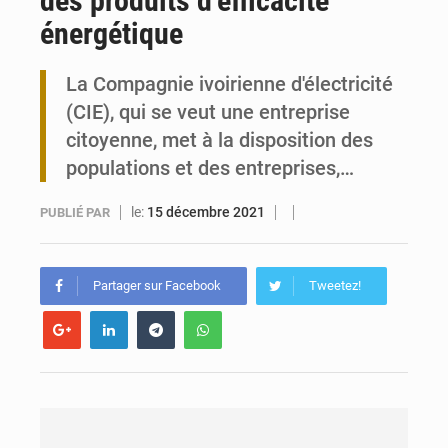
des produits d’efficacité
énergétique
Togo : 300 000 tonnes visées pour la filière soja bio
La Compagnie ivoirienne d'électricité
Victoire Dogbé prône l’engagement politique des femmes à Kigali
(CIE), qui se veut une entreprise
citoyenne, met à la disposition des
populations et des entreprises,…
le:
15 décembre 2021
PUBLIÉ PAR
Partager sur Facebook
Tweetez!