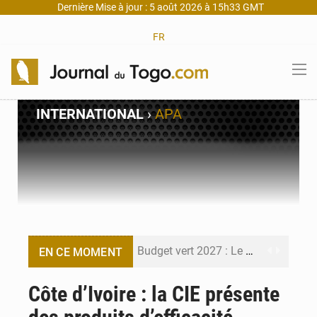
Dernière Mise à jour : 5 août 2026 à 15h33 GMT
FR
INTERNATIONAL
›
APA
Budget vert 2027 : Le ministère de l’Économie forme ses cadres à Lomé
EN CE MOMENT
Travail domestique non rémunéré : à Saly, l’Afrique veut en mesurer la valeur
Côte d’Ivoire : la CIE présente
Maurice : Démission de la ministre Véronique Leu-Govind