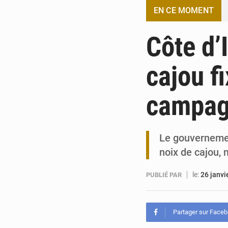
EN CE MOMENT
Côte d’I
cajou f
campag
Le gouvernement
noix de cajou,
le:
26 janvi
PUBLIÉ PAR
Partager sur Face