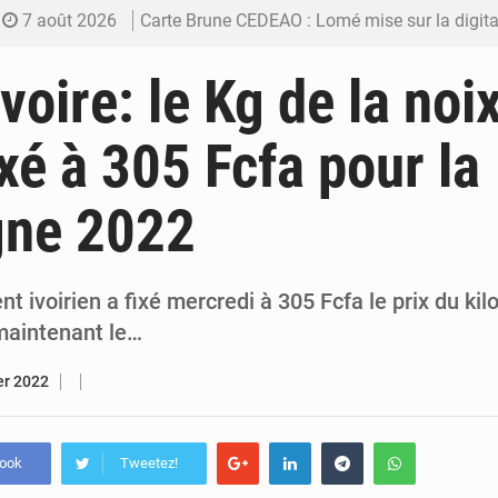
7 août 2026
Carte Brune CEDEAO : Lomé mise sur la digitalis
6 août 2026
Syrie : Explosion mortelle sur un minibus à
voire: le Kg de la noi
5 août 2026
Budget vert 2027 : Le ministère de l’Économie for
ixé à 305 Fcfa pour la
5 août 2026
Travail domestique non rémunéré : à Saly, l’Afrique veu
ne 2022
5 août 2026
Maurice : Démission de la ministre Véronique
 ivoirien a fixé mercredi à 305 Fcfa le prix du ki
 maintenant le…
er 2022
book
Tweetez!