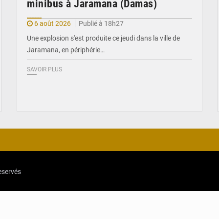
minibus à Jaramana (Damas)
6 août 2026
Publié à 18h27
Une explosion s'est produite ce jeudi dans la ville de
Jaramana, en périphérie…
SAVOIR PLUS
reservés