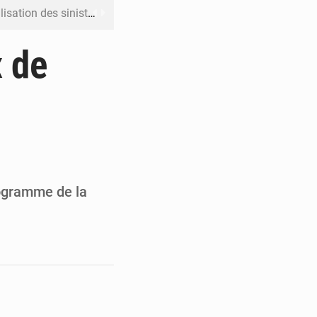
ation des sinistres
 Jaramana (Damas)
x de
me ses cadres à Lomé
t en mesurer la valeur
 Leu-Govind
logramme de la