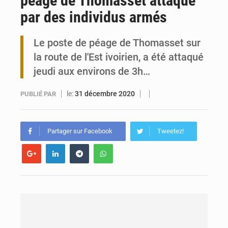
péage de Thomasset attaqué
par des individus armés
Togo : Marguerite Gnakadé en grève de la faim derrière les barreaux
Le poste de péage de Thomasset sur
Togo: Noélie Elykem déchire son passeport sur TikTok
la route de l'Est ivoirien, a été attaqué
jeudi aux environs de 3h…
le:
31 décembre 2020
PUBLIÉ PAR
Partager sur Facebook
Tweetez!