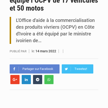
équipe l’OCPV de 17 véhicules
et 50 motos
Maurice : Démission de la ministre Véronique Leu-Govind
L'Office d'aide à la commercialisation
Togo : 300 000 tonnes visées pour la filière soja bio
des produits vivriers (OCPV) en Côte
d'Ivoire a été équipé par le ministre
ivoirien de…
le:
14 mars 2022
PUBLIÉ PAR
Partager sur Facebook
Tweetez!