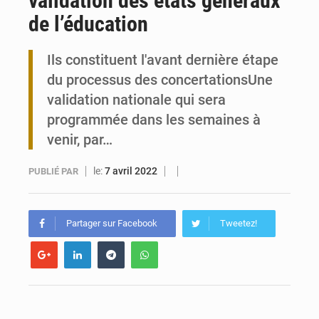
validation des états généraux
de l’éducation
Togo : 300 000 tonnes visées pour la filière soja bio
Ils constituent l'avant dernière étape
Victoire Dogbé prône l’engagement politique des femmes à Kigali
du processus des concertationsUne
validation nationale qui sera
programmée dans les semaines à
venir, par…
le:
7 avril 2022
PUBLIÉ PAR
Partager sur Facebook
Tweetez!