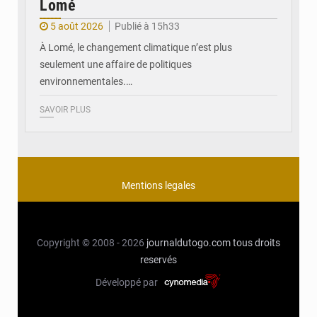
Lomé
5 août 2026
Publié à 15h33
À Lomé, le changement climatique n’est plus
seulement une affaire de politiques
environnementales.…
SAVOIR PLUS
Mentions legales
Copyright © 2008 - 2026
journaldutogo.com
tous droits
reservés
Développé par