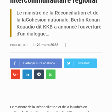
intercommunautaire régional
Travail domestique non rémunéré : à Saly, l’Afrique veut en mesurer la valeur
Le ministre de la Réconciliation et de
la laCohésion nationale, Bertin Konan
Maurice : Démission de la ministre Véronique Leu-Govind
Kouadio dit KKB a annoncé l'ouverture
d'un dialogue…
le:
21 mars 2022
PUBLIÉ PAR
Partager sur Facebook
Tweetez!
Le ministre de la Réconciliation et de la laCohésion