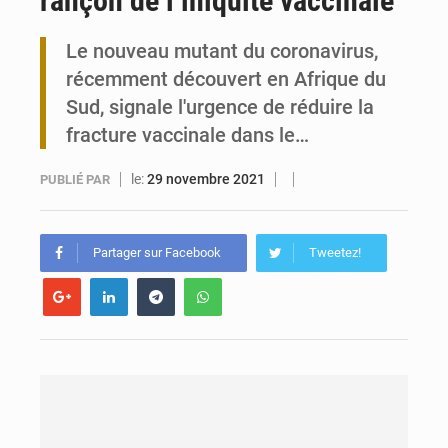
rançon de l’iniquité vaccinale
Maurice : Démission de la ministre Véronique Leu-Govind
Le nouveau mutant du coronavirus,
récemment découvert en Afrique du
Togo : 300 000 tonnes visées pour la filière soja bio
Sud, signale l'urgence de réduire la
fracture vaccinale dans le…
le:
29 novembre 2021
PUBLIÉ PAR
Partager sur Facebook
Tweetez!