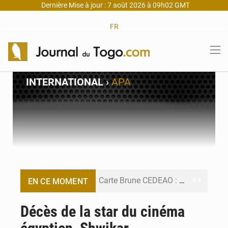
Dernière Mise à jour : 7 août 2026 à 09h02 GMT
FR
INTERNATIONAL
›
APA
Carte Brune CEDEAO : Lomé mise sur la digitalisation des sinistres
EN CE MOMENT
Syrie : Explosion mortelle sur un minibus à Jaramana (Damas)
Décès de la star du cinéma
Budget vert 2027 : Le ministère de l’Économie forme ses cadres à Lomé