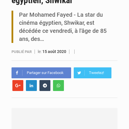
égyptien, Shwikar
Travail domestique non rémunéré : à Saly, l’Afrique veut en mesurer la valeur
Par Mohamed Fayed - La star du
cinéma égyptien, Shwikar, est
Maurice : Démission de la ministre Véronique Leu-Govind
décédée ce vendredi, à l'âge de 85
ans, des…
le:
15 août 2020
PUBLIÉ PAR
Partager sur Facebook
Tweetez!