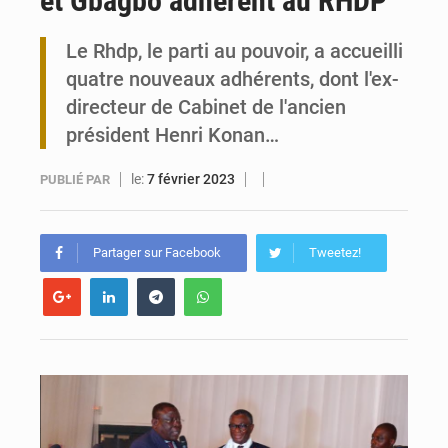
et Gbagbo adhèrent au RHDP
Travail domestique non rémunéré : à Saly, l’Afrique veut en mesurer la valeur
Le Rhdp, le parti au pouvoir, a accueilli
quatre nouveaux adhérents, dont l'ex-
Maurice : Démission de la ministre Véronique Leu-Govind
directeur de Cabinet de l'ancien
président Henri Konan…
le:
7 février 2023
PUBLIÉ PAR
Partager sur Facebook
Tweetez!