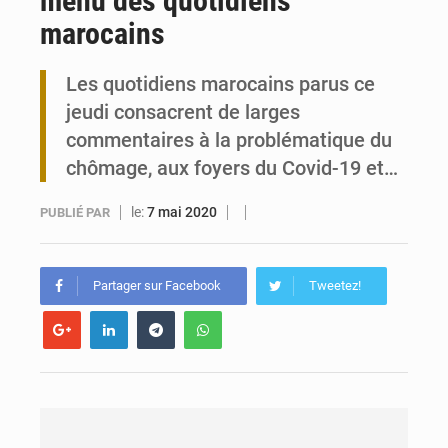
menu des quotidiens
marocains
Travail domestique non rémunéré : à Saly, l’Afrique veut en mesurer la valeur
Les quotidiens marocains parus ce
Maurice : Démission de la ministre Véronique Leu-Govind
jeudi consacrent de larges
commentaires à la problématique du
chômage, aux foyers du Covid-19 et…
le:
7 mai 2020
PUBLIÉ PAR
Partager sur Facebook
Tweetez!