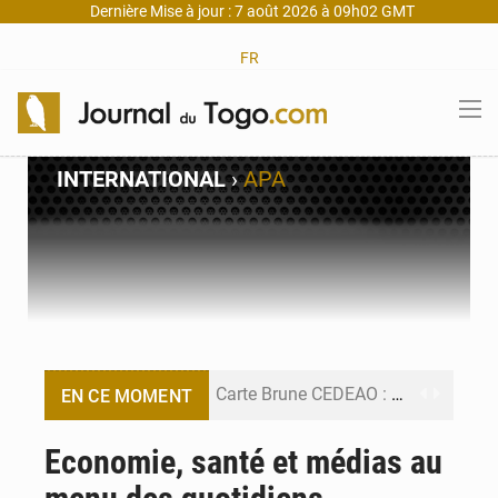
Dernière Mise à jour : 7 août 2026 à 09h02 GMT
FR
INTERNATIONAL
›
APA
Carte Brune CEDEAO : Lomé mise sur la digitalisation des sinistres
EN CE MOMENT
Syrie : Explosion mortelle sur un minibus à Jaramana (Damas)
Economie, santé et médias au
Budget vert 2027 : Le ministère de l’Économie forme ses cadres à Lomé