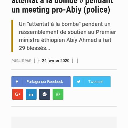
attentat à la bombe » pendant
un meeting pro-Abiy (police)
Travail domestique non rémunéré : à Saly, l’Afrique veut en mesurer la valeur
Un "attentat à la bombe" pendant un
Maurice : Démission de la ministre Véronique Leu-Govind
rassemblement de soutien au Premier
ministre éthiopien Abiy Ahmed a fait
29 blessés…
le:
24 février 2020
PUBLIÉ PAR
Partager sur Facebook
Tweetez!