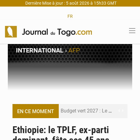
Dernière Mise à jour : 5 août 2026 à 15h33 GMT
FR
INTERNATIONAL
›
AFP
Budget vert 2027 : Le ministère de l’Économie forme ses cadres à Lomé
EN CE MOMENT
Travail domestique non rémunéré : à Saly, l’Afrique veut en mesurer la valeur
Ethiopie: le TPLF, ex-parti
Maurice : Démission de la ministre Véronique Leu-Govind