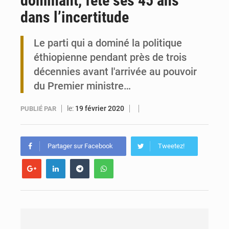
dominant, fête ses 45 ans
dans l’incertitude
Togo : 300 000 tonnes visées pour la filière soja bio
Le parti qui a dominé la politique
Victoire Dogbé prône l’engagement politique des femmes à Kigali
éthiopienne pendant près de trois
décennies avant l'arrivée au pouvoir
du Premier ministre…
le:
19 février 2020
PUBLIÉ PAR
Partager sur Facebook
Tweetez!