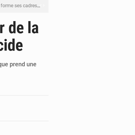
me ses cadres à Lomé
t en mesurer la valeur
r de la
 Leu-Govind
cide
ja bio
es femmes à Kigali
que prend une