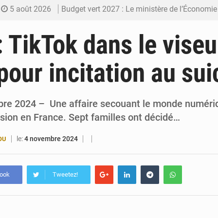
5 août 2026
Budget vert 2027 : Le ministère de l’Économie for
5 août 2026
Travail domestique non rémunéré : à Saly, l’Afrique veu
: TikTok dans le viseu
5 août 2026
Maurice : Démission de la ministre Véronique
 pour incitation au sui
5 août 2026
Togo : 300 000 tonnes visées pour la filière so
4 août 2026
Victoire Dogbé prône l’engagement politique d
bre 2024 – Une affaire secouant le monde numéri
sion en France. Sept familles ont décidé…
le:
4 novembre 2024
OU
book
Tweetez!