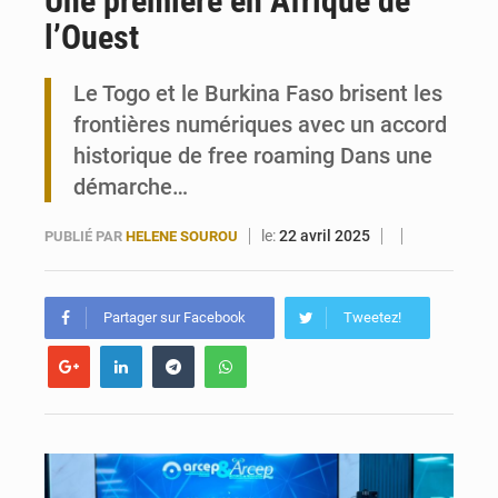
Une première en Afrique de
l’Ouest
Travail domestique non rémunéré : à Saly, l’Afrique veut en mesurer la valeur
Le Togo et le Burkina Faso brisent les
Maurice : Démission de la ministre Véronique Leu-Govind
frontières numériques avec un accord
historique de free roaming Dans une
démarche…
le:
22 avril 2025
PUBLIÉ PAR
HELENE SOUROU
Partager sur Facebook
Tweetez!