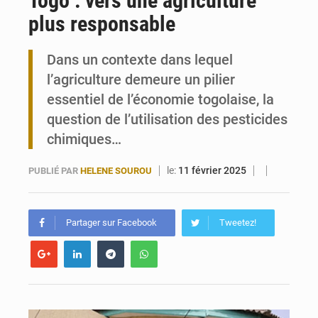
Togo : vers une agriculture
plus responsable
Travail domestique non rémunéré : à Saly, l’Afrique veut en mesurer la valeur
Dans un contexte dans lequel
Maurice : Démission de la ministre Véronique Leu-Govind
l’agriculture demeure un pilier
essentiel de l’économie togolaise, la
question de l’utilisation des pesticides
chimiques…
le:
11 février 2025
PUBLIÉ PAR
HELENE SOUROU
Partager sur Facebook
Tweetez!