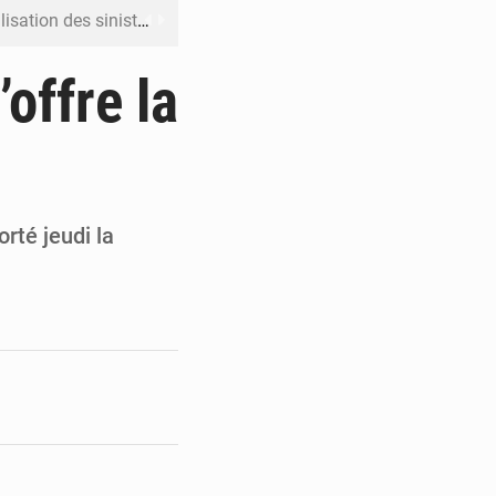
ation des sinistres
 Jaramana (Damas)
offre la
me ses cadres à Lomé
t en mesurer la valeur
 Leu-Govind
orté jeudi la