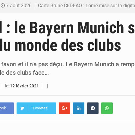
7 août 2026
Carte Brune CEDEAO : Lomé mise sur la digitalis
6 août 2026
Syrie : Explosion mortelle sur un minibus à
l : le Bayern Munich s’
5 août 2026
Budget vert 2027 : Le ministère de l’Économie for
du monde des clubs
5 août 2026
Travail domestique non rémunéré : à Saly, l’Afrique veu
5 août 2026
Maurice : Démission de la ministre Véronique
nd favori et il n'a pas déçu. Le Bayern Munich a remp
e des clubs face…
le:
12 février 2021
book
Tweetez!