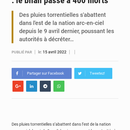
: le bilan passe à 400 morts
Travail domestique non rémunéré : à Saly, l’Afrique veut en mesurer la valeur
Des pluies torrentielles s'abattent
dans l'est de la nation arc-en-ciel
Maurice : Démission de la ministre Véronique Leu-Govind
depuis le 9 avril dernier, poussant les
autorités à décréter…
le:
15 avril 2022
PUBLIÉ PAR
Partager sur Facebook
Tweetez!
Des pluies torrentielles s’abattent dans l’est de la nation