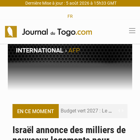
Dernière Mise à jour : 5 août 2026 à 15h33 GMT
FR
INTERNATIONAL
›
AFP
Budget vert 2027 : Le ministère de l’Économie forme ses cadres à Lomé
EN CE MOMENT
Travail domestique non rémunéré : à Saly, l’Afrique veut en mesurer la valeur
Israël annonce des milliers de
Maurice : Démission de la ministre Véronique Leu-Govind