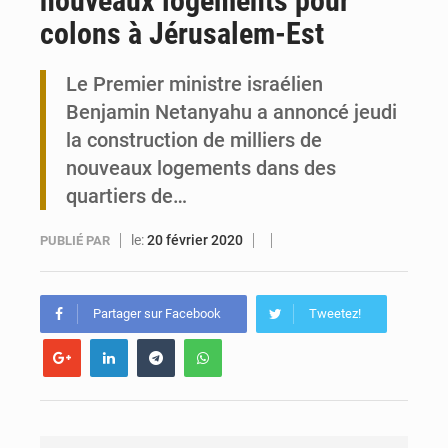
nouveaux logements pour
colons à Jérusalem-Est
Togo : 300 000 tonnes visées pour la filière soja bio
Le Premier ministre israélien
Victoire Dogbé prône l’engagement politique des femmes à Kigali
Benjamin Netanyahu a annoncé jeudi
la construction de milliers de
nouveaux logements dans des
quartiers de…
le:
20 février 2020
PUBLIÉ PAR
Partager sur Facebook
Tweetez!