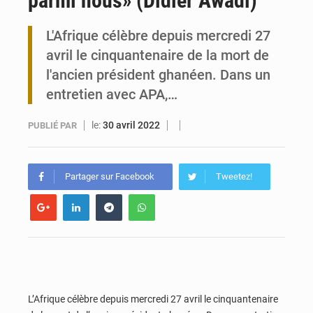
parmi nous» (Didier Awadi)
Carte Brune CEDEAO : Lomé mise sur la digitalisation des sinistres
L'Afrique célèbre depuis mercredi 27
avril le cinquantenaire de la mort de
Syrie : Explosion mortelle sur un minibus à Jaramana (Damas)
l'ancien président ghanéen. Dans un
entretien avec APA,…
le:
30 avril 2022
PUBLIÉ PAR
Partager sur Facebook
Tweetez!
L’Afrique célèbre depuis mercredi 27 avril le cinquantenaire