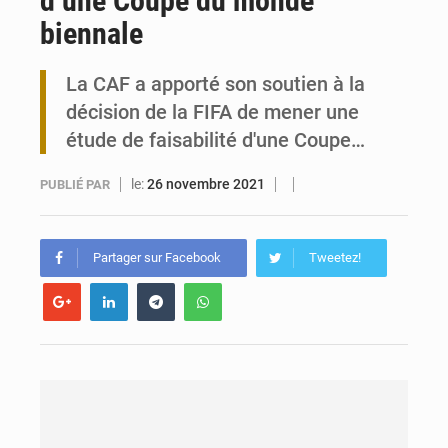
d’une Coupe du monde
biennale
Travail domestique non rémunéré : à Saly, l’Afrique veut en mesurer la valeur
La CAF a apporté son soutien à la
Maurice : Démission de la ministre Véronique Leu-Govind
décision de la FIFA de mener une
étude de faisabilité d'une Coupe…
le:
26 novembre 2021
PUBLIÉ PAR
Partager sur Facebook
Tweetez!