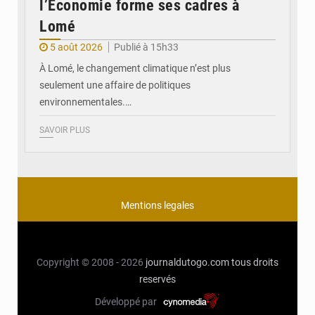
l’Économie forme ses cadres à
Lomé
5 août 2026
Publié à 15h33
À Lomé, le changement climatique n’est plus
seulement une affaire de politiques
environnementales.…
SAVOIR PLUS
Mentions legales
Copyright © 2008 - 2026
journaldutogo.com
tous droits
reservés
Développé par