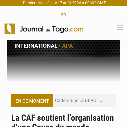
Dernière Mise à jour : 7 août 2026 à 09h02 GMT
FR
INTERNATIONAL
›
APA
Carte Brune CEDEAO : Lomé mise sur la digitalisation des sinistres
EN CE MOMENT
Syrie : Explosion mortelle sur un minibus à Jaramana (Damas)
La CAF soutient l’organisation
Budget vert 2027 : Le ministère de l’Économie forme ses cadres à Lomé