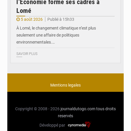
l’Économie forme ses cadres à
Lomé
5 août 2026
Publié à 15h33
À Lomé, le changement climatique n’est plus
seulement une affaire de politiques
environnementales.…
SAVOIR PLUS
Mentions legales
Copyright © 2008 - 2026
journaldutogo.com
tous droits
reservés
Développé par