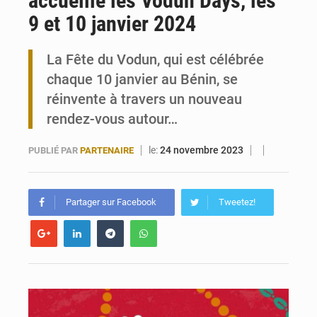
accueille les Vodun Days, les
9 et 10 janvier 2024
Travail domestique non rémunéré : à Saly, l’Afrique veut en mesurer la valeur
La Fête du Vodun, qui est célébrée
Maurice : Démission de la ministre Véronique Leu-Govind
chaque 10 janvier au Bénin, se
réinvente à travers un nouveau
rendez-vous autour…
le:
24 novembre 2023
PUBLIÉ PAR
PARTENAIRE
Partager sur Facebook
Tweetez!