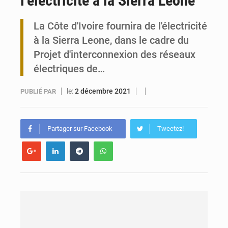
l’électricité à la Sierra Leone
Travail domestique non rémunéré : à Saly, l’Afrique veut en mesurer la valeur
La Côte d'Ivoire fournira de l'électricité
à la Sierra Leone, dans le cadre du
Maurice : Démission de la ministre Véronique Leu-Govind
Projet d'interconnexion des réseaux
électriques de…
le:
2 décembre 2021
PUBLIÉ PAR
Partager sur Facebook
Tweetez!