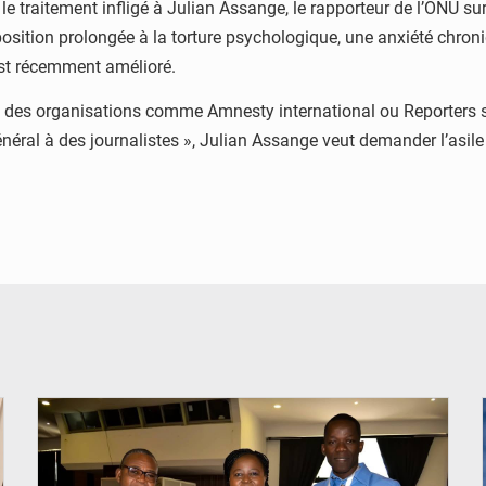
traitement infligé à Julian Assange, le rapporteur de l’ONU sur 
osition prolongée à la torture psychologique, une anxiété chro
est récemment amélioré.
 des organisations comme Amnesty international ou Reporters sa
néral à des journalistes », Julian Assange veut demander l’asile 
© Coeur Solidaire Togo