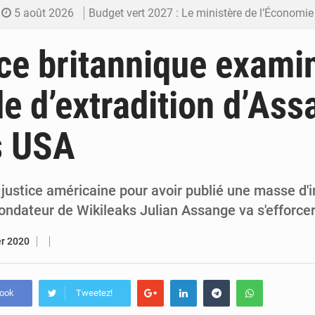
5 août 2026
Budget vert 2027 : Le ministère de l’Économie for
5 août 2026
Travail domestique non rémunéré : à Saly, l’Afrique veu
ice britannique exami
5 août 2026
Maurice : Démission de la ministre Véronique
 d’extradition d’Ass
5 août 2026
Togo : 300 000 tonnes visées pour la filière so
s USA
4 août 2026
Victoire Dogbé prône l’engagement politique d
 justice américaine pour avoir publié une masse d'
 fondateur de Wikileaks Julian Assange va s'efforce
er 2020
book
Tweetez!