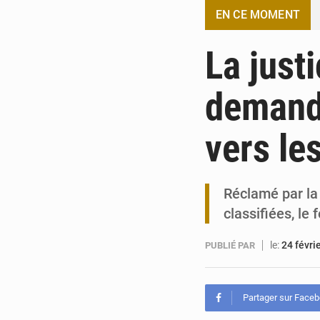
EN CE MOMENT
La just
demande
vers le
Réclamé par la
classifiées, le
le:
24 févri
PUBLIÉ PAR
Partager sur Face