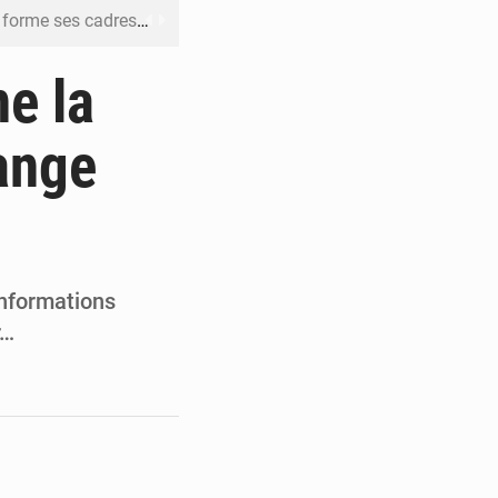
me ses cadres à Lomé
t en mesurer la valeur
ne la
 Leu-Govind
ange
ja bio
es femmes à Kigali
informations
r…