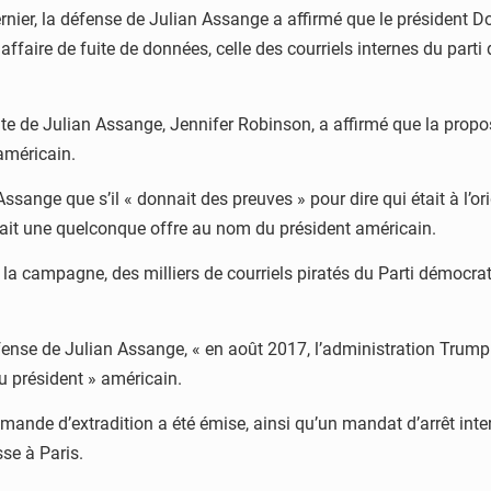
rnier, la défense de Julian Assange a affirmé que le président D
re affaire de fuite de données, celle des courriels internes du p
 de Julian Assange, Jennifer Robinson, a affirmé que la proposit
américain.
ange que s’il « donnait des preuves » pour dire qui était à l’origi
fait une quelconque offre au nom du président américain.
a campagne, des milliers de courriels piratés du Parti démocrate 
fense de Julian Assange, « en août 2017, l’administration Trum
u président » américain.
mande d’extradition a été émise, ainsi qu’un mandat d’arrêt intern
se à Paris.