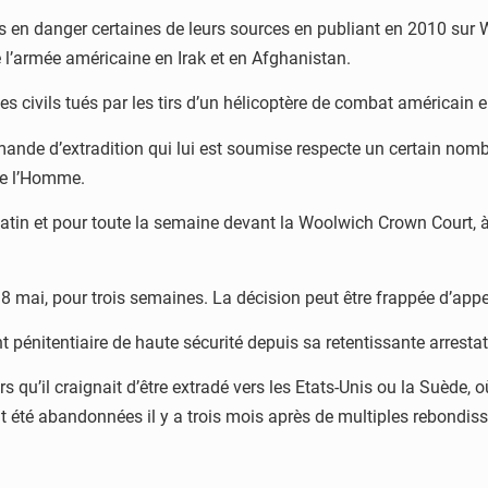
s en danger certaines de leurs sources en publiant en 2010 sur
e l’armée américaine en Irak et en Afghanistan.
civils tués par les tirs d’un hélicoptère de combat américain en 
mande d’extradition qui lui est soumise respecte un certain nombr
de l’Homme.
atin et pour toute la semaine devant la Woolwich Crown Court, à
8 mai, pour trois semaines. La décision peut être frappée d’appe
 pénitentiaire de haute sécurité depuis sa retentissante arresta
rs qu’il craignait d’être extradé vers les Etats-Unis ou la Suède, o
ont été abandonnées il y a trois mois après de multiples rebondi