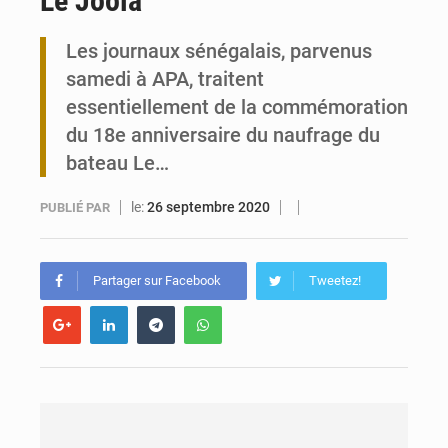
Le Joola
Togo : 300 000 tonnes visées pour la filière soja bio
Les journaux sénégalais, parvenus
samedi à APA, traitent
Victoire Dogbé prône l’engagement politique des femmes à Kigali
essentiellement de la commémoration
du 18e anniversaire du naufrage du
bateau Le…
le:
26 septembre 2020
PUBLIÉ PAR
Partager sur Facebook
Tweetez!