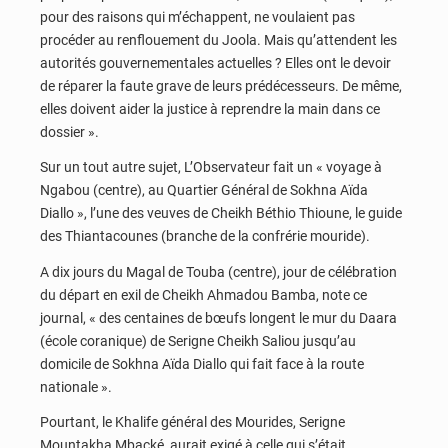
pour des raisons qui m’échappent, ne voulaient pas
procéder au renflouement du Joola. Mais qu’attendent les
autorités gouvernementales actuelles ? Elles ont le devoir
de réparer la faute grave de leurs prédécesseurs. De même,
elles doivent aider la justice à reprendre la main dans ce
dossier ».
Sur un tout autre sujet, L’Observateur fait un « voyage à
Ngabou (centre), au Quartier Général de Sokhna Aïda
Diallo », l’une des veuves de Cheikh Béthio Thioune, le guide
des Thiantacounes (branche de la confrérie mouride).
A dix jours du Magal de Touba (centre), jour de célébration
du départ en exil de Cheikh Ahmadou Bamba, note ce
journal, « des centaines de bœufs longent le mur du Daara
(école coranique) de Serigne Cheikh Saliou jusqu’au
domicile de Sokhna Aïda Diallo qui fait face à la route
nationale ».
Pourtant, le Khalife général des Mourides, Serigne
Mountakha Mbacké, aurait exigé à celle qui s’était