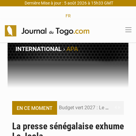
Dernière Mise à jour : 5 août 2026 à 15h33 GMT
FR
INTERNATIONAL
›
APA
Budget vert 2027 : Le ministère de l’Économie forme ses cadres à Lomé
EN CE MOMENT
Travail domestique non rémunéré : à Saly, l’Afrique veut en mesurer la valeur
La presse sénégalaise exhume
Maurice : Démission de la ministre Véronique Leu-Govind