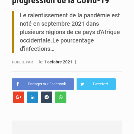
progression de la Covid-19
Travail domestique non rémunéré : à Saly, l’Afrique veut en mesurer la valeur
Le ralentissement de la pandémie est
noté en septembre 2021 dans
Maurice : Démission de la ministre Véronique Leu-Govind
plusieurs régions de ce pays d'Afrique
occidentale.Le pourcentage
d'infections…
le:
1 octobre 2021
PUBLIÉ PAR
Partager sur Facebook
Tweetez!