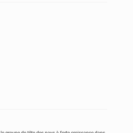
e groupe de tête des pays à forte croissance dans