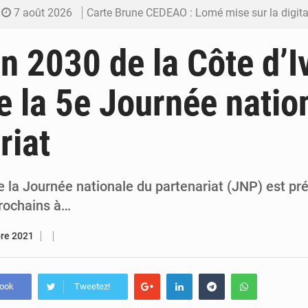
7 août 2026
Carte Brune CEDEAO : Lomé mise sur la digitalis
6 août 2026
Syrie : Explosion mortelle sur un minibus à
on 2030 de la Côte d’I
5 août 2026
Budget vert 2027 : Le ministère de l’Économie for
 la 5e Journée natio
5 août 2026
Travail domestique non rémunéré : à Saly, l’Afrique veu
riat
5 août 2026
Maurice : Démission de la ministre Véronique
e la Journée nationale du partenariat (JNP) est pré
rochains à…
bre 2021
book
Tweetez!