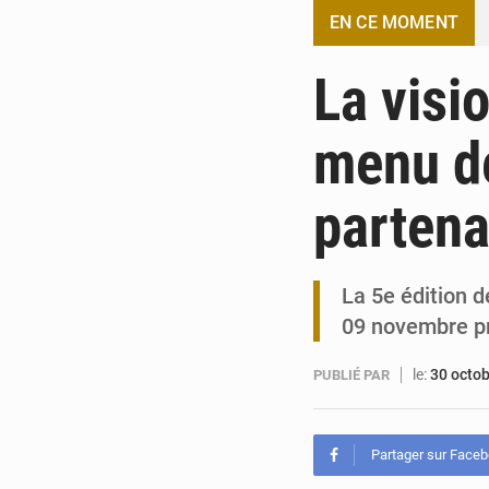
EN CE MOMENT
La visi
menu de
partena
La 5e édition d
09 novembre p
le:
30 octo
PUBLIÉ PAR
Partager sur Face