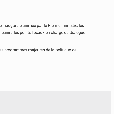
e inaugurale animée par le Premier ministre, les
i réunira les points focaux en charge du dialogue
 les programmes majeures de la politique de
© Ministère des Finances et du Budget du Togo