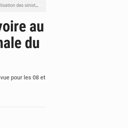
ation des sinistres
 Jaramana (Damas)
voire au
me ses cadres à Lomé
nale du
t en mesurer la valeur
 Leu-Govind
vue pour les 08 et