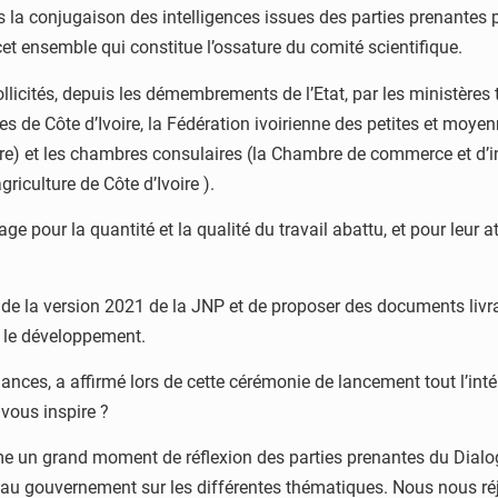
 la conjugaison des intelligences issues des parties prenantes pr
cet ensemble qui constitue l’ossature du comité scientifique.
licités, depuis les démembrements de l’Etat, par les ministères t
es de Côte d’Ivoire, la Fédération ivoirienne des petites et moyen
re) et les chambres consulaires (la Chambre de commerce et d’in
riculture de Côte d’Ivoire ).
ge pour la quantité et la qualité du travail abattu, et pour leur a
R) de la version 2021 de la JNP et de proposer des documents liv
s le développement.
nances, a affirmé lors de cette cérémonie de lancement tout l’in
vous inspire ?
me un grand moment de réflexion des parties prenantes du Dialog
au gouvernement sur les différentes thématiques. Nous nous réjo