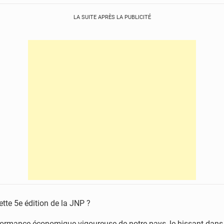
LA SUITE APRÈS LA PUBLICITÉ
ette 5e édition de la JNP ?
ormance économique vigoureuse de notre pays, le hissant dans l