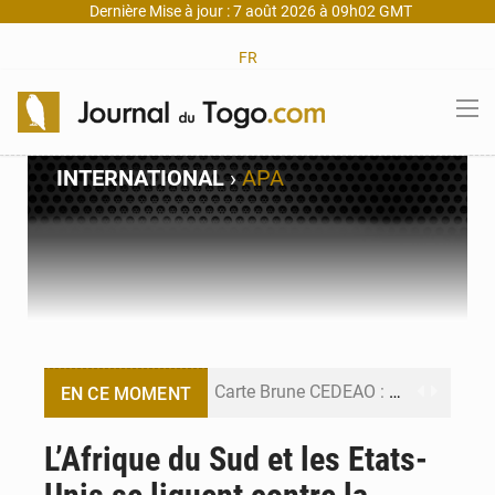
Dernière Mise à jour : 7 août 2026 à 09h02 GMT
FR
INTERNATIONAL
›
APA
Carte Brune CEDEAO : Lomé mise sur la digitalisation des sinistres
EN CE MOMENT
Syrie : Explosion mortelle sur un minibus à Jaramana (Damas)
L’Afrique du Sud et les Etats-
Budget vert 2027 : Le ministère de l’Économie forme ses cadres à Lomé