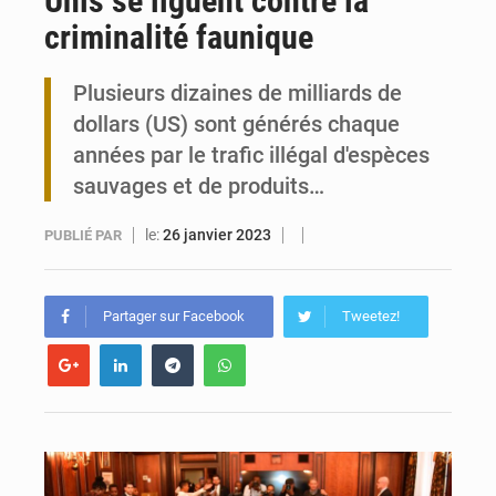
Unis se liguent contre la
criminalité faunique
Travail domestique non rémunéré : à Saly, l’Afrique veut en mesurer la valeur
Plusieurs dizaines de milliards de
Maurice : Démission de la ministre Véronique Leu-Govind
dollars (US) sont générés chaque
années par le trafic illégal d'espèces
sauvages et de produits…
le:
26 janvier 2023
PUBLIÉ PAR
Partager sur Facebook
Tweetez!