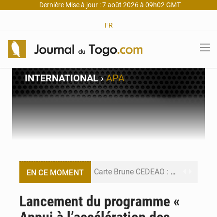
Dernière Mise à jour : 7 août 2026 à 09h02 GMT
FR
INTERNATIONAL
›
APA
Carte Brune CEDEAO : Lomé mise sur la digitalisation des sinistres
EN CE MOMENT
Syrie : Explosion mortelle sur un minibus à Jaramana (Damas)
Lancement du programme «
Budget vert 2027 : Le ministère de l’Économie forme ses cadres à Lomé