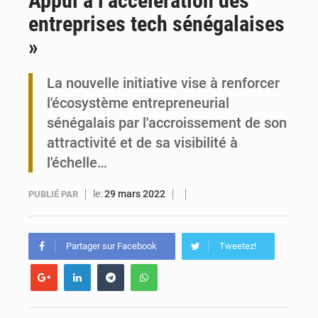
Appui à l’accélération des
entreprises tech sénégalaises
Travail domestique non rémunéré : à Saly, l’Afrique veut en mesurer la valeur
»
Maurice : Démission de la ministre Véronique Leu-Govind
La nouvelle initiative vise à renforcer
l'écosystème entrepreneurial
sénégalais par l'accroissement de son
attractivité et de sa visibilité à
l'échelle…
le:
29 mars 2022
PUBLIÉ PAR
Partager sur Facebook
Tweetez!