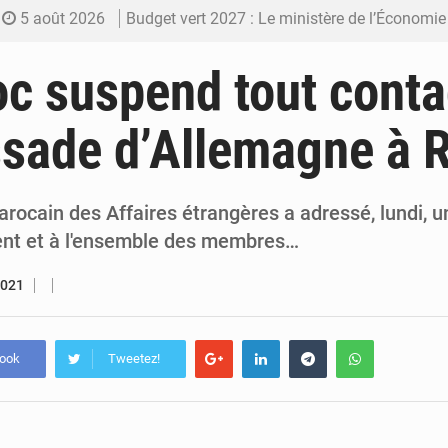
5 août 2026
Budget vert 2027 : Le ministère de l’Économie for
5 août 2026
Travail domestique non rémunéré : à Saly, l’Afrique veu
c suspend tout conta
5 août 2026
Maurice : Démission de la ministre Véronique
sade d’Allemagne à 
5 août 2026
Togo : 300 000 tonnes visées pour la filière so
4 août 2026
Victoire Dogbé prône l’engagement politique d
rocain des Affaires étrangères a adressé, lundi, u
nt et à l'ensemble des membres…
2021
book
Tweetez!