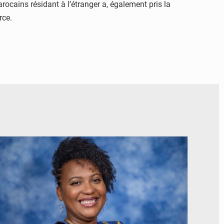
arocains résidant à l’étranger a, également pris la
rce.
© Véronique Leu-Govind