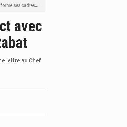
me ses cadres à Lomé
t en mesurer la valeur
ct avec
 Leu-Govind
Rabat
ja bio
es femmes à Kigali
ne lettre au Chef