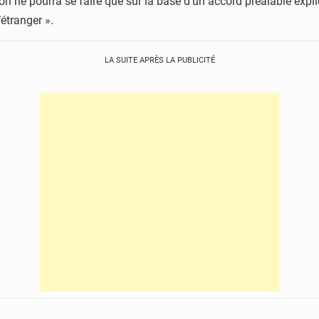
on ne pourra se faire que sur la base d’un accord préalable explic
étranger ».
LA SUITE APRÈS LA PUBLICITÉ